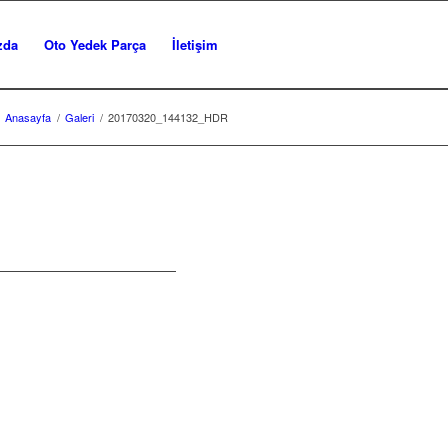
zda
Oto Yedek Parça
İletişim
Anasayfa
/
Galeri
/
20170320_144132_HDR