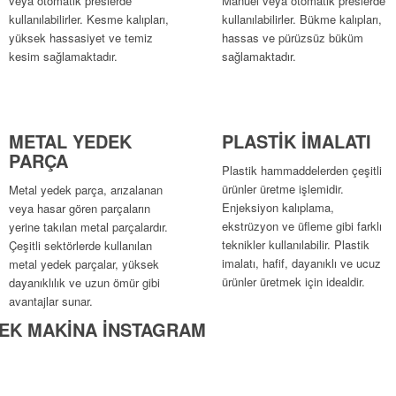
veya otomatik preslerde
Manuel veya otomatik preslerde
kullanılabilirler. Kesme kalıpları,
kullanılabilirler. Bükme kalıpları,
yüksek hassasiyet ve temiz
hassas ve pürüzsüz büküm
kesim sağlamaktadır.
sağlamaktadır.
METAL YEDEK
PLASTİK İMALATI
PARÇA
Plastik hammaddelerden çeşitli
ürünler üretme işlemidir.
Metal yedek parça, arızalanan
Enjeksiyon kalıplama,
veya hasar gören parçaların
ekstrüzyon ve üfleme gibi farklı
yerine takılan metal parçalardır.
teknikler kullanılabilir. Plastik
Çeşitli sektörlerde kullanılan
imalatı, hafif, dayanıklı ve ucuz
metal yedek parçalar, yüksek
ürünler üretmek için idealdir.
dayanıklılık ve uzun ömür gibi
avantajlar sunar.
EK MAKİNA İNSTAGRAM