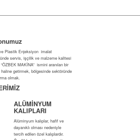
onumuz
ve Plastik Enjeksiyon imalat
ünde servis, işçilik ve malzeme kalitesi
k “ÖZBEK MAKİNA” ismini aranılan bir
 haline getirmek, bölgesinde sektöründe
firma olmak.
ERİMİZ
ALÜMİNYUM
KALIPLARI
Alüminyum kalıplar, hafif ve
dayanıklı olması nedeniyle
tercih edilen özel kalıplardır.