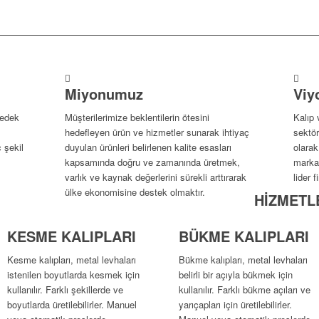
Miyonumuz
Viy
yedek
Müşterilerimize beklentilerin ötesini
Kalıp 
hedefleyen ürün ve hizmetler sunarak ihtiyaç
sektör
 şekil
duyulan ürünleri belirlenen kalite esasları
olara
kapsamında doğru ve zamanında üretmek,
marka
varlık ve kaynak değerlerini sürekli arttırarak
lider 
ülke ekonomisine destek olmaktır.
HİZMETL
KESME KALIPLARI
BÜKME KALIPLARI
Kesme kalıpları, metal levhaları
Bükme kalıpları, metal levhaları
istenilen boyutlarda kesmek için
belirli bir açıyla bükmek için
kullanılır. Farklı şekillerde ve
kullanılır. Farklı bükme açıları ve
boyutlarda üretilebilirler. Manuel
yarıçapları için üretilebilirler.