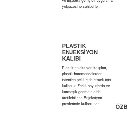
ve inşaatta geniş bir uygulama
yelpazesine sahiptirler.
PLASTİK
ENJEKSİYON
KALIBI
Plastik enjeksiyon kalıpları,
plastik hammaddelerden
istenilen şekli elde etmek için
kullanılır. Farklı boyutlarda ve
karmaşık geometrilerde
üretilebilirler. Enjeksiyon
preslerinde kullanılırlar.
ÖZB