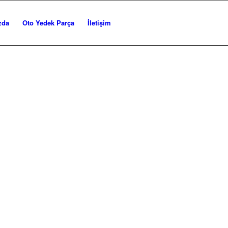
zda
Oto Yedek Parça
İletişim