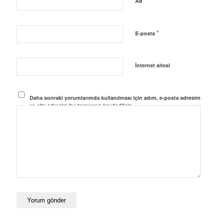
*
Ad
*
E-posta
İnternet sitesi
Daha sonraki yorumlarımda kullanılması için adım, e-posta adresim
ve site adresim bu tarayıcıya kaydedilsin.