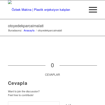
otoyedekparcaimalati
Buradasınız:
Anasayfa
/
otoyedekparcaimalati
0
CEVAPLAR
Cevapla
Want to join the discussion?
Feel free to contribute!