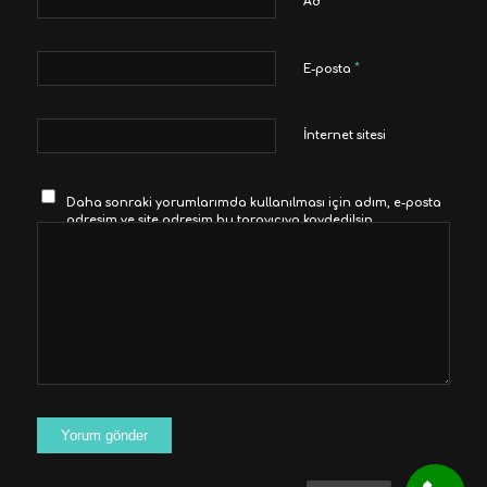
*
Ad
*
E-posta
İnternet sitesi
Daha sonraki yorumlarımda kullanılması için adım, e-posta
adresim ve site adresim bu tarayıcıya kaydedilsin.