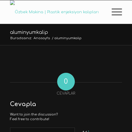
aluminyumkalip
Buradasınız:
Anasayfa
/
aluminyumkalip
0
CEVAPLAR
Cevapla
Want to join the discussion?
Feel free to contribute!