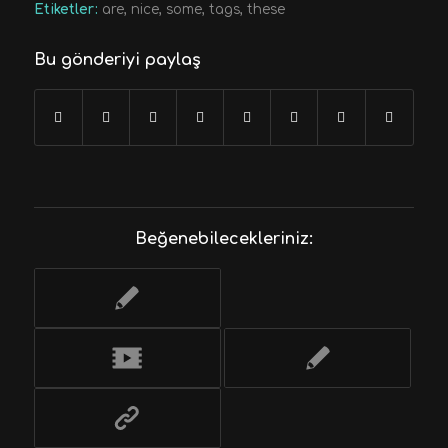
Etiketler:
are
,
nice
,
some
,
tags
,
these
Bu gönderiyi paylaş
Beğenebilecekleriniz: