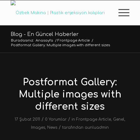
Blog - En Güncel Haberler
Buradasınız:
Anasayfa
/
Frontpage Article
/
Postformat Gallery: Multiple images with different sizes
Postformat Gallery:
Multiple images with
different sizes
/
/
17 Şubat 2011
0 Yorumlar
in
Frontpage Article
,
Genel
,
/
Images
,
News
tarafından
aunluadmin