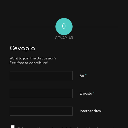
0
CEVAPLAR
Cevapla
Want to join the discussion?
Feel free to contribute!
*
Ad
*
E-posta
İnternet sitesi